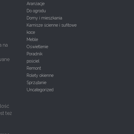
Aranżacje
Do ogrodu
ą
Domy i mieszkania
Karnisze ścienne i sufitowe
koce
Meble
a na
Oświetlenie
Poradnik
owane
pościel
Remont
Rolety okienne
Sprzątanie
Uncategorized
ilość
st też