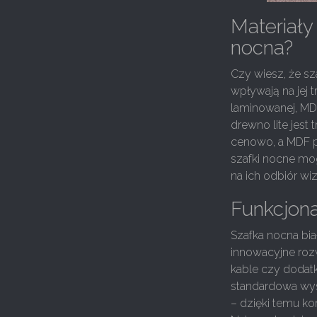
Materiały
nocna?
Czy wiesz, że s
wpływają na jej 
laminowanej, MDF
drewno lite jest
cenowo, a MDF po
szafki nocne mo
na ich odbiór wi
Funkcjona
Szafka nocna bia
innowacyjne rozw
kable czy dodatk
standardowa wys
– dzięki temu ko