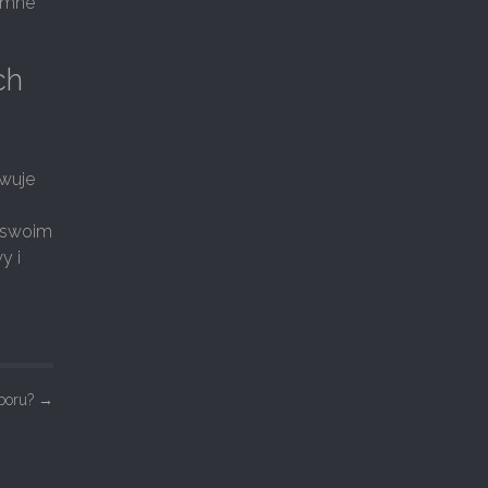
romne
ch
owuje
y swoim
y i
yboru?
→