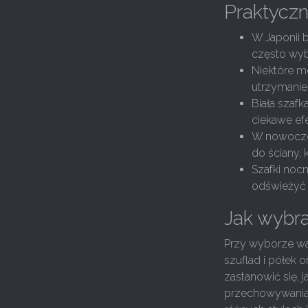
Praktyczne
W Japonii b
często wyb
Niektóre m
utrzymanie 
Biała szafk
ciekawe ef
W nowoczes
do ściany, 
Szafki noc
odświeżyć 
Jak wybra
Przy wyborze war
szuflad i półek 
zastanowić się, 
przechowywania,