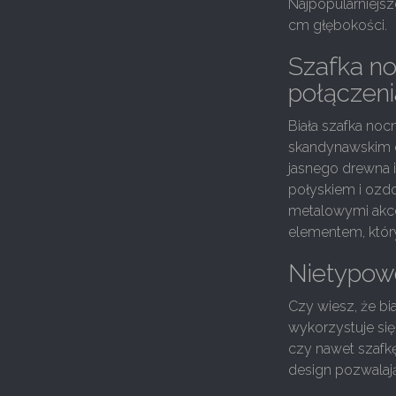
Najpopularniejs
cm głębokości.
Szafka no
połączeni
Biała szafka noc
skandynawskim do
jasnego drewna i
połyskiem i ozdo
metalowymi akce
elementem, który
Nietypowe
Czy wiesz, że bi
wykorzystuje si
czy nawet szafk
design pozwalaj