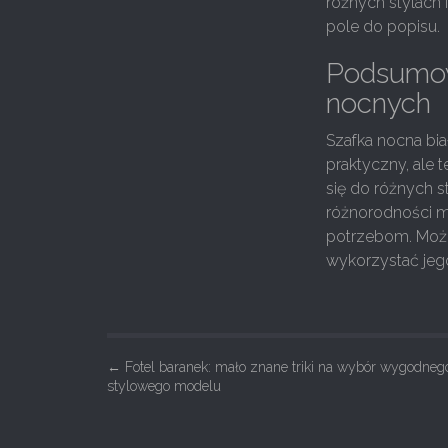
różnych stylach 
pole do popisu.
Podsumow
nocnych
Szafka nocna bi
praktyczny, ale 
się do różnych 
różnorodności m
potrzebom. Może
wykorzystać jego
P
←
Fotel baranek: mało znane triki na wybór wygodnego
stylowego modelu
o
s