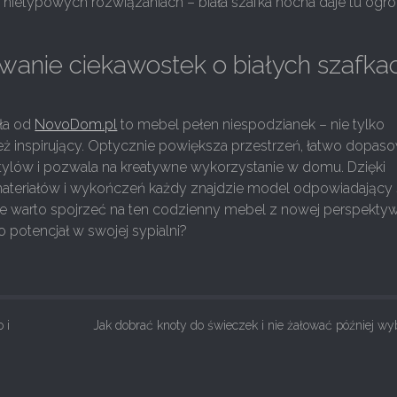
i nietypowych rozwiązaniach – biała szafka nocna daje tu og
anie ciekawostek o białych szafka
ała od
NovoDom.pl
to mebel pełen niespodzianek – nie tylko
też inspirujący. Optycznie powiększa przestrzeń, łatwo dopas
stylów i pozwala na kreatywne wykorzystanie w domu. Dzięki
ateriałów i wykończeń każdy znajdzie model odpowiadając
 warto spojrzeć na ten codzienny mebel z nowej perspektyw
 potencjał w swojej sypialni?
 i
Jak dobrać knoty do świeczek i nie żałować później w