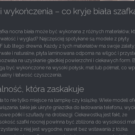
 i wykończenia – co kryje biała szafk
zafka nocna biała może być wykonana z różnych materiałów, k
trwałość i wygląd? Najczęściej spotykane są modele z płyty
 lub litego drewna. Każdy z tych materiałów ma swoje zalety
 trwałe i naturalne, płyta laminowana odporna na wilgoć i przys
zwala na uzyskanie gładkiej powierzchni i ciekawych form. B
gą być wykończone na wysoki połysk, mat lub półmat, co w
zualny i łatwość czyszczenia.
lność, która zaskakuje
ła to nie tylko miejsce na lampkę czy książkę. Wiele modeli of
iązania, takie jak ukryte gniazdka do ładowania telefonu, wyci
owe półki i szuflady na drobiazgi. Ciekawostką jest fakt, że
okość szafki nocnej powinna być zbliżona do wysokości ma
rzystanie z niej jest wygodne, nawet bez wstawania z łóżka.