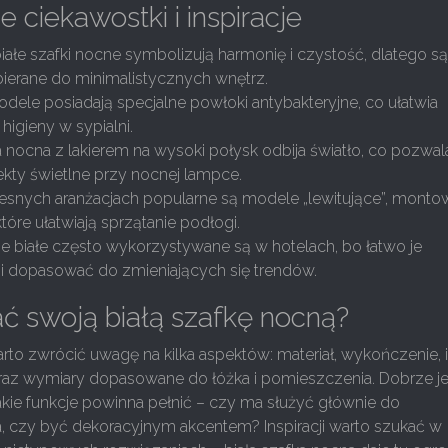
 ciekawostki i inspiracje
iałe szafki nocne symbolizują harmonię i czystość, dlatego s
ierane do minimalistycznych wnętrz.
odele posiadają specjalne powłoki antybakteryjne, co ułatwia
higieny w sypialni.
a nocna z lakierem na wysoki połysk odbija światło, co pozwal
ekty świetlne przy nocnej lampce.
nych aranżacjach popularne są modele „lewitujące”, mont
które ułatwiają sprzątanie podłogi.
ne białe często wykorzystywane są w hotelach, bo łatwo je
i dopasować do zmieniających się trendów.
ć swoją białą szafkę nocną?
to zwrócić uwagę na kilka aspektów: materiał, wykończenie, 
oraz wymiary dopasowane do łóżka i pomieszczenia. Dobrze je
jakie funkcje powinna pełnić – czy ma służyć głównie do
 czy być dekoracyjnym akcentem? Inspiracji warto szukać w