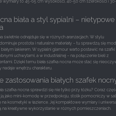
ze wymiary to 45-65 cm wysokości, 40-50 cm szerokości i 30
cna biała a styl sypialni – nietypowe
a
na świetnie odnajduje się w różnych aranżacjach. W stylu
minuje prostota i naturalne materiały – tu sprawdzą się mod
 białym lakierem. W sypialni glamour warto postawić na szafki
bnymi uchwytami, a w industrialnej – na połączenie bieli z
ntami. Dzięki temu biała szafka nocna może stać się nieocz
 nadaje wnętrzu charakteru.
 zastosowania białych szafek nocn
ała szafka nocna sprawdzi się nie tylko przy łóżku? Coraz częś
ę ją jako mini-komodę w przedpokoju, stolik pomocniczy w sa
ę na kosmetyki w łazience. Jej kompaktowe wymiary i uniwers
ą na kreatywne wykorzystanie w różnych pomieszczeniach.