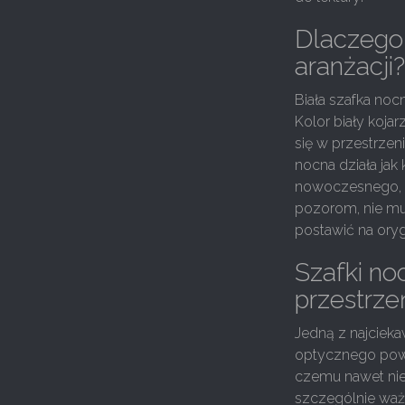
Dlaczego 
aranżacji
Biała szafka noc
Kolor biały koja
się w przestrze
nocna działa ja
nowoczesnego, p
pozorom, nie mu
postawić na oryg
Szafki noc
przestrze
Jedną z najciek
optycznego powię
czemu nawet niewi
szczególnie ważn