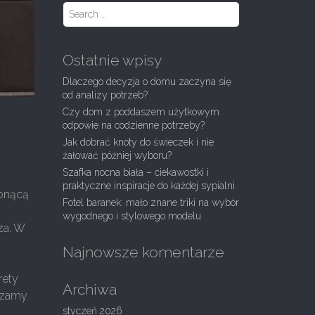
S
e
a
r
Ostatnie wpisy
c
h
Dlaczego decyzja o domu zaczyna się
f
od analizy potrzeb?
o
Czy dom z poddaszem użytkowym
r
odpowie na codzienne potrzeby?
:
Jak dobrać knoty do świeczek i nie
żałować później wyboru?
Szafka nocna biała – ciekawostki i
praktyczne inspiracje do każdej sypialni
abnącą
Fotel baranek: mało znane triki na wybór
wygodnego i stylowego modelu
za. W
k
Najnowsze komentarze
rety
Archiwa
aszamy
styczeń 2026