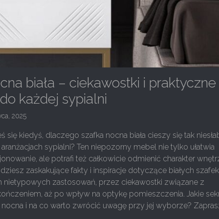
cna biała – ciekawostki i praktyczne
 do każdej sypialni
wca, 2025
ś się kiedyś, dlaczego szafka nocna biała cieszy się tak niesł
aranżacjach sypialni? Ten niepozorny mebel nie tylko ułatwia
onowanie, ale potrafi też całkowicie odmienić charakter wnętr
jdziesz zaskakujące fakty i inspiracje dotyczące białych szafe
h nietypowych zastosowań, przez ciekawostki związane z
ykończeniem, aż po wpływ na optykę pomieszczenia. Jakie sek
ka nocna i na co warto zwrócić uwagę przy jej wyborze? Zapr