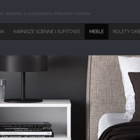
eś wiedzieć o wyposażeniu mieszkań i domów
IA
KARNISZE ŚCIENNE I SUFITOWE
MEBLE
ROLETY OKI