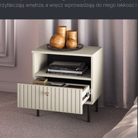
przytłaczają wnętrza, a wręcz wprowadzają do niego lekkość i