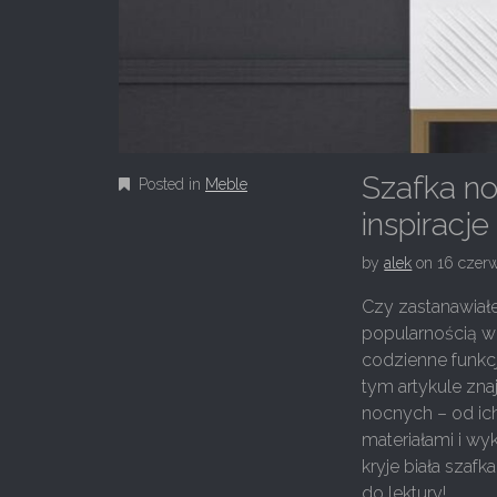
Szafka no
Posted in
Meble
inspiracje
by
alek
on
16 czer
Czy zastanawiałe
popularnością w 
codzienne funkcj
tym artykule zna
nocnych – od ic
materiałami i w
kryje biała szaf
do lektury!