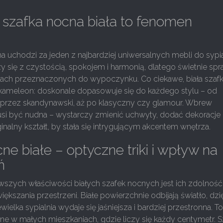
szafka nocna biała to fenomen
?
na uchodzi za jeden z najbardziej uniwersalnych mebli do sypia
rzy się z czystością, spokojem i harmonią, dlatego świetnie sp
niach przeznaczonych do wypoczynku. Co ciekawe, biała szaf
k kameleon: doskonale dopasowuje się do każdego stylu – od
rzez skandynawski, aż po klasyczny czy glamour. Wbrew
si być nudna – wystarczy zmienić uchwyty, dodać dekoracje 
inalny kształt, by stała się intrygującym akcentem wnętrza.
ne białe – optyczne triki i wpływ na
ń
awszych właściwości białych szafek nocnych jest ich zdolnoś
kszania przestrzeni. Białe powierzchnie odbijają światło, dzi
elka sypialnia wydaje się jaśniejsza i bardziej przestronna. T
e w małych mieszkaniach, gdzie liczy się każdy centymetr. S