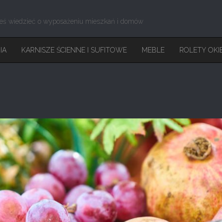
eś wiedzieć o wyposażeniu mieszkań i domów
IA
KARNISZE ŚCIENNE I SUFITOWE
MEBLE
ROLETY OKI