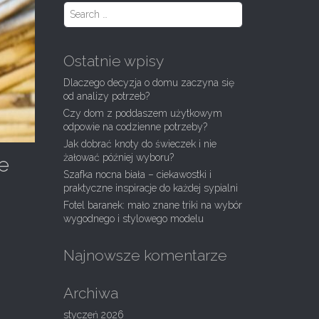
S
e
a
r
Ostatnie wpisy
c
h
Dlaczego decyzja o domu zaczyna się
f
od analizy potrzeb?
o
Czy dom z poddaszem użytkowym
r
odpowie na codzienne potrzeby?
:
Jak dobrać knoty do świeczek i nie
żałować później wyboru?
e
Szafka nocna biała – ciekawostki i
praktyczne inspiracje do każdej sypialni
Fotel baranek: mało znane triki na wybór
wygodnego i stylowego modelu
Najnowsze komentarze
Archiwa
styczeń 2026