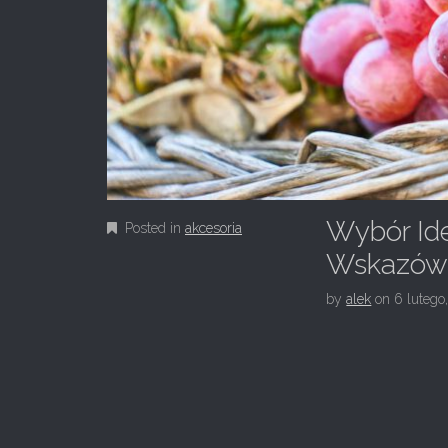
Wybór Id
Posted in
akcesoria
Wskazówk
by
alek
on
6 lutego