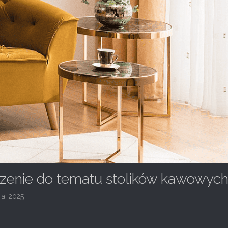
enie do tematu stolików kawowyc
ia, 2025