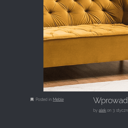
Wprowadz
Posted in
Meble
by
alek
on
3 styczn