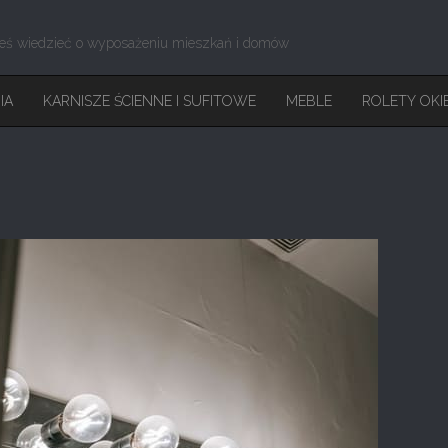
eś wiedzieć o wyposażeniu mieszkań i domów
IA
KARNISZE ŚCIENNE I SUFITOWE
MEBLE
ROLETY OKI