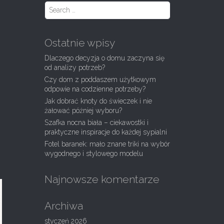
S
e
a
r
Ostatnie wpisy
c
h
Dlaczego decyzja o domu zaczyna się
f
od analizy potrzeb?
o
Czy dom z poddaszem użytkowym
r
odpowie na codzienne potrzeby?
:
Jak dobrać knoty do świeczek i nie
żałować później wyboru?
Szafka nocna biała – ciekawostki i
praktyczne inspiracje do każdej sypialni
Fotel baranek: mało znane triki na wybór
wygodnego i stylowego modelu
Najnowsze komentarze
Archiwa
styczeń 2026