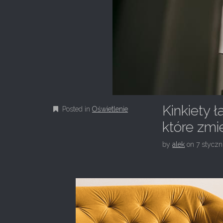
Kinkiety 
Posted in
Oświetlenie
które zmi
by
alek
on
7 styczn